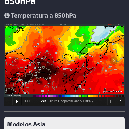
850hPa
Temperatura a 850hPa
1
/
10
24h
Altura Geopotencial a 500hPa y
Presión a nivel del mar
Modelos Asia