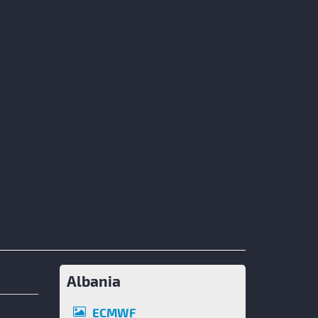
Albania
ECMWF