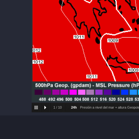
1
/
10
24h
Presión a nivel del mar + altura Geopo