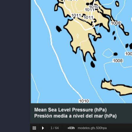
1
/
64
+03h
modelos.gfs.500hpa