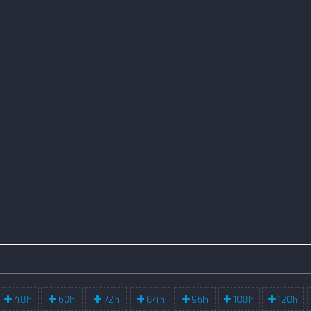
48h
60h
72h
84h
96h
108h
120h