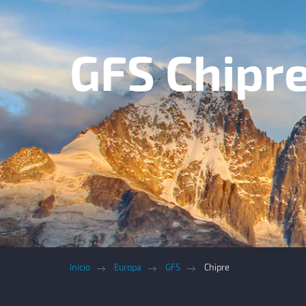
GFS Chipr
Inicio
Europa
GFS
Chipre