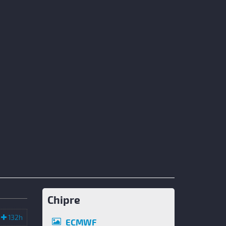
Chipre
132h
ECMWF