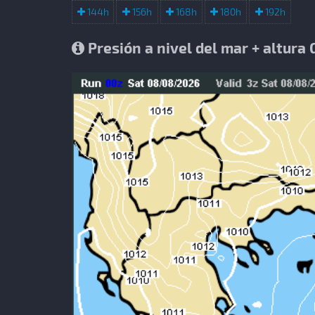
144h
156h
168h
180h
192h
Presión a nivel del mar + altur