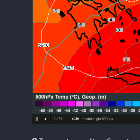
1
/
64
+03h
modelos.gfs.500hpa