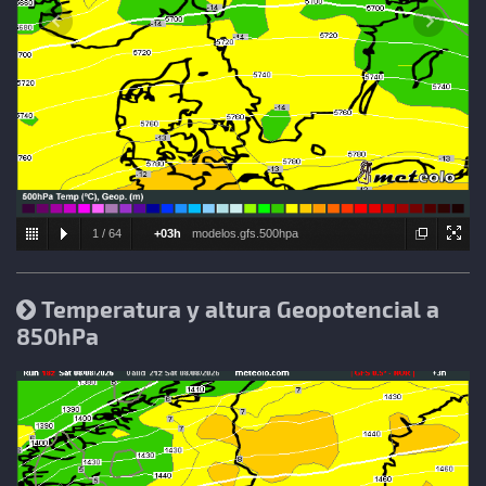
1
/
64
+03h
modelos.gfs.500hpa
Temperatura y altura Geopotencial a
850hPa