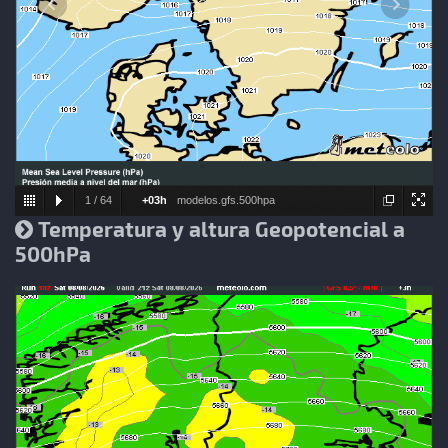
1
/
64
+03h
modelos.gfs.500hpa
Temperatura y altura Geopotencial a
500hPa