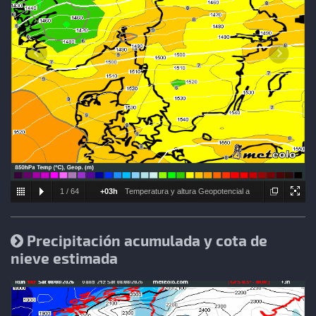
1
/
64
+03h
Temperatura y altura Geopotencial a
850hPa
Precipitación acumulada y cota de
nieve estimada