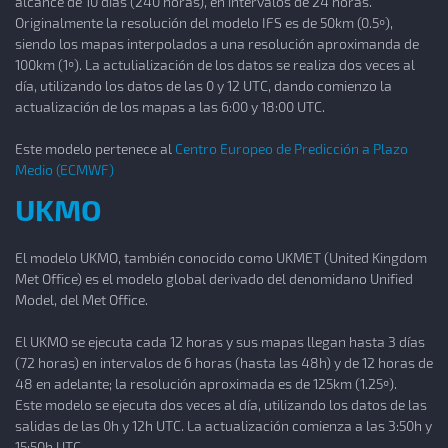
alcance de 10 días (240 horas), en intervalos de 24 horas.
Originalmente la resolución del modelo IFS es de 50km (0.5º),
siendo los mapas interpolados a una resolución aproximanda de
100km (1º). La actulialización de los datos se realiza dos veces al
día, utilizando los datos de las 0 y 12 UTC, dando comienzo la
actualización de los mapas a las 6:00 y 18:00 UTC.
Este modelo pertenece al
Centro Europeo de Predicción a Plazo
Medio (ECMWF)
UKMO
El modelo UKMO, también conocido como UKMET (United Kingdom
Met Office) es el modelo global derivado del denomidano Unified
Model, del Met Office.
El UKMO se ejecuta cada 12 horas y sus mapas llegan hasta 3 días
(72 horas) en intervalos de 6 horas (hasta las 48h) y de 12 horas de
48 en adelante; la resolución aproximada es de 125km (1.25º).
Este modelo se ejecuta dos veces al día, utilizando los datos de las
salidas de las 0h y 12h UTC. La actualización comienza a las 3:50h y
15:50h UTC.