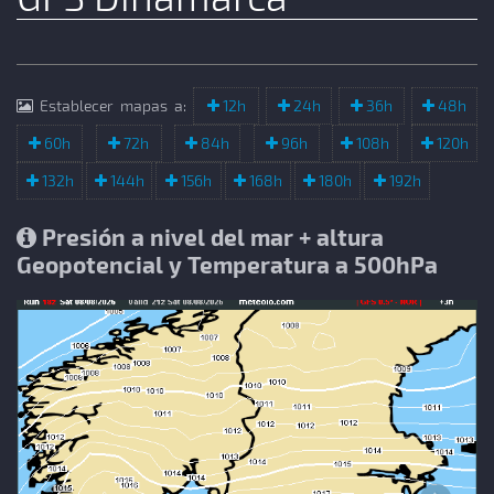
Establecer mapas a:
12h
24h
36h
48h
60h
72h
84h
96h
108h
120h
132h
144h
156h
168h
180h
192h
Presión a nivel del mar + altura
Geopotencial y Temperatura a 500hPa