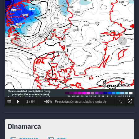
1
/
64
+03h
Precipitación acumulada y cota de
nieve estimada
Dinamarca