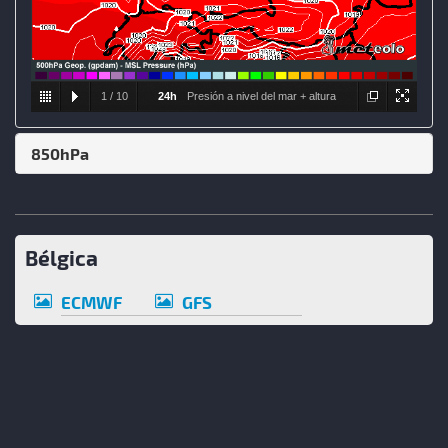
1
/
10
24h
Presión a nivel del mar + altura
Geopotencial y Temperatura a 500hPa
850hPa
Bélgica
ECMWF
GFS