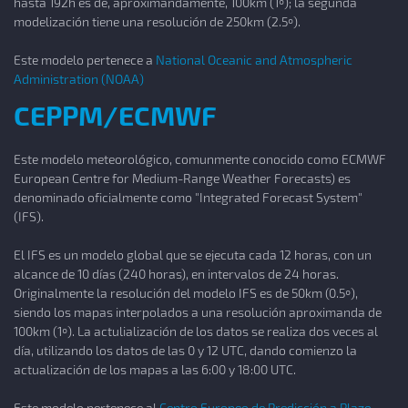
hasta 192h es de, aproximandamente, 100km (1º); la segunda
modelización tiene una resolución de 250km (2.5º).
Este modelo pertenece a
National Oceanic and Atmospheric
Administration (NOAA)
CEPPM/ECMWF
Este modelo meteorológico, comunmente conocido como ECMWF
European Centre for Medium-Range Weather Forecasts) es
denominado oficialmente como "Integrated Forecast System"
(IFS).
El IFS es un modelo global que se ejecuta cada 12 horas, con un
alcance de 10 días (240 horas), en intervalos de 24 horas.
Originalmente la resolución del modelo IFS es de 50km (0.5º),
siendo los mapas interpolados a una resolución aproximanda de
100km (1º). La actulialización de los datos se realiza dos veces al
día, utilizando los datos de las 0 y 12 UTC, dando comienzo la
actualización de los mapas a las 6:00 y 18:00 UTC.
Este modelo pertenece al
Centro Europeo de Predicción a Plazo