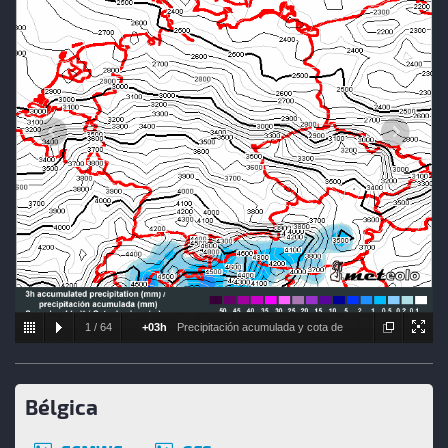
1
/
64
+03h
Precipitación acumulada y cota de
nieve estimada
Bélgica