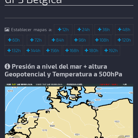
Establecer mapas a:
12h
24h
36h
48h
60h
72h
84h
96h
108h
120h
132h
144h
156h
168h
180h
192h
Presión a nivel del mar + altura
Geopotencial y Temperatura a 500hPa