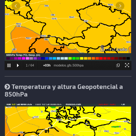
1
/
64
+03h
modelos.gfs.500hpa
Temperatura y altura Geopotencial a
850hPa