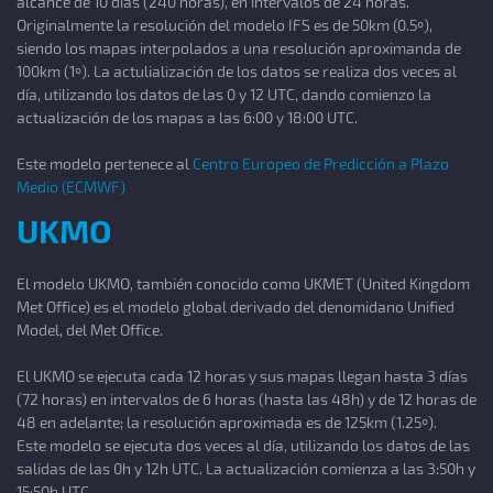
alcance de 10 días (240 horas), en intervalos de 24 horas.
Originalmente la resolución del modelo IFS es de 50km (0.5º),
siendo los mapas interpolados a una resolución aproximanda de
100km (1º). La actulialización de los datos se realiza dos veces al
día, utilizando los datos de las 0 y 12 UTC, dando comienzo la
actualización de los mapas a las 6:00 y 18:00 UTC.
Este modelo pertenece al
Centro Europeo de Predicción a Plazo
Medio (ECMWF)
UKMO
El modelo UKMO, también conocido como UKMET (United Kingdom
Met Office) es el modelo global derivado del denomidano Unified
Model, del Met Office.
El UKMO se ejecuta cada 12 horas y sus mapas llegan hasta 3 días
(72 horas) en intervalos de 6 horas (hasta las 48h) y de 12 horas de
48 en adelante; la resolución aproximada es de 125km (1.25º).
Este modelo se ejecuta dos veces al día, utilizando los datos de las
salidas de las 0h y 12h UTC. La actualización comienza a las 3:50h y
15:50h UTC.