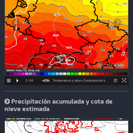
1
/
64
+03h
Temperatura y altura Geopotencial a
850hPa
Precipitación acumulada y cota de
nieve estimada