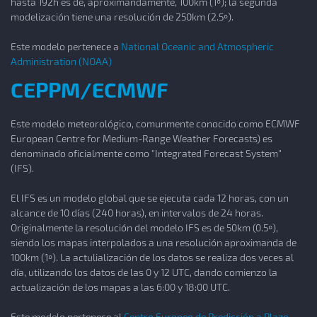
hasta 192h es de, aproximandamente, 100km (1º); la segunda
modelización tiene una resolución de 250km (2.5º).
Este modelo pertenece a
National Oceanic and Atmospheric
Administration (NOAA)
CEPPM/ECMWF
Este modelo meteorológico, comunmente conocido como ECMWF
European Centre for Medium-Range Weather Forecasts) es
denominado oficialmente como "Integrated Forecast System"
(IFS).
El IFS es un modelo global que se ejecuta cada 12 horas, con un
alcance de 10 días (240 horas), en intervalos de 24 horas.
Originalmente la resolución del modelo IFS es de 50km (0.5º),
siendo los mapas interpolados a una resolución aproximanda de
100km (1º). La actulialización de los datos se realiza dos veces al
día, utilizando los datos de las 0 y 12 UTC, dando comienzo la
actualización de los mapas a las 6:00 y 18:00 UTC.
Este modelo pertenece al
Centro Europeo de Predicción a Plazo