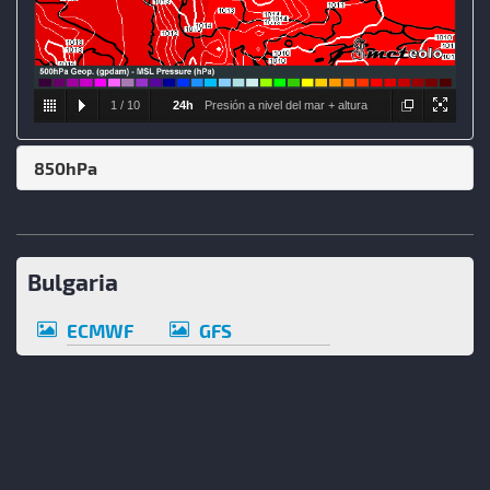
1
/
10
24h
Presión a nivel del mar + altura
Geopotencial y Temperatura a 500hPa
850hPa
Bulgaria
ECMWF
GFS