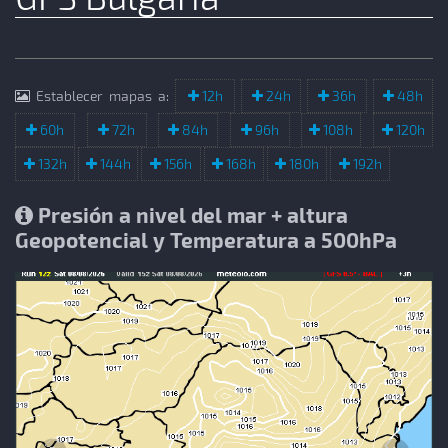
Establecer mapas a:
12h
24h
36h
48h
60h
72h
84h
96h
108h
120h
132h
144h
156h
168h
180h
192h
Presión a nivel del mar + altura
Geopotencial y Temperatura a 500hPa