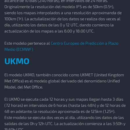
alcance de 10 días (240 horas), en intervalos de 24 horas.
Originalmente la resolución del modelo IFS es de 50km (0.5º),
siendo los mapas interpolados a una resolución aproximanda de
100km (1º). La actulialización de los datos se realiza dos veces al
día, utilizando los datos de las 0 y 12 UTC, dando comienzo la
actualización de los mapas a las 6:00 y 18:00 UTC.
Este modelo pertenece al
Centro Europeo de Predicción a Plazo
Medio (ECMWF)
UKMO
El modelo UKMO, también conocido como UKMET (United Kingdom
Met Office) es el modelo global derivado del denomidano Unified
Model, del Met Office.
El UKMO se ejecuta cada 12 horas y sus mapas llegan hasta 3 días
(72 horas) en intervalos de 6 horas (hasta las 48h) y de 12 horas de
48 en adelante; la resolución aproximada es de 125km (1.25º).
Este modelo se ejecuta dos veces al día, utilizando los datos de las
salidas de las 0h y 12h UTC. La actualización comienza a las 3:50h y
15:50h UTC.