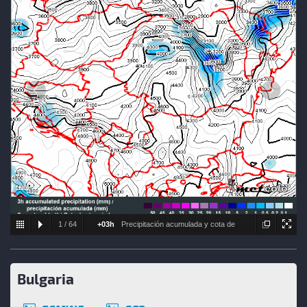
1
/
64
+03h
Precipitación acumulada y cota de
nieve estimada
Bulgaria