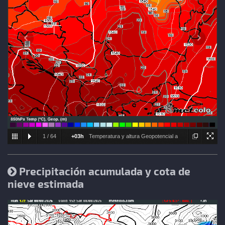
1
/
64
+03h
Temperatura y altura Geopotencial a
850hPa
Precipitación acumulada y cota de
nieve estimada